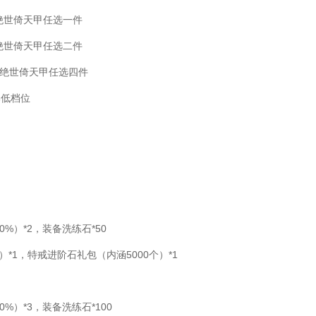
绝世倚天甲任选一件
绝世倚天甲任选二件
绝世倚天甲任选四件
部低档位
0%）*2，装备洗练石*50
*1，特戒进阶石礼包（内涵5000个）*1
0%）*3，装备洗练石*100