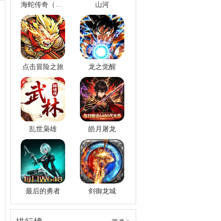
海蛇传奇（欢乐版）
山河
点击冒险之旅
龙之觉醒
乱世枭雄
皓月屠龙
最后的勇者
剑御龙城