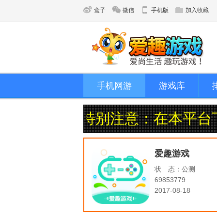
盒子
微信
手机版
加入收藏
手机网游
游戏库
7手游官网！特别注意：在本平台下
爱趣游戏
状 态：
公测
69853779
2017-08-18