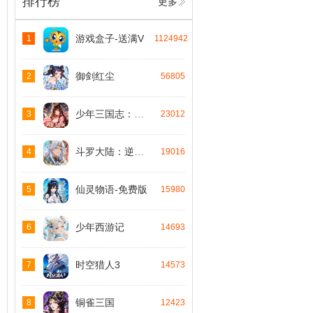
排行榜
更多
游戏盒子-送满V
1
1124942
御剑红尘
2
56805
少年三国志：零-免费版
3
23012
斗罗大陆：逆转时空
4
19016
仙灵物语-免费版
5
15980
少年西游记
6
14693
时空猎人3
7
14573
铜雀三国
8
12423