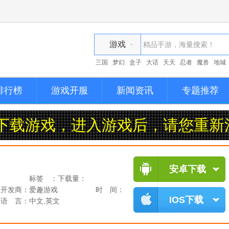
游戏
三国
梦幻
盒子
大话
天天
忍者
魔兽
地城
资讯
排行榜
游戏开服
新闻资讯
专题推荐
载游戏，进入游戏后，请您重新注
安卓下载
标签 ：
下载量：
开发商：
爱趣游戏
时 间：
IOS下载
语 言：
中文,英文