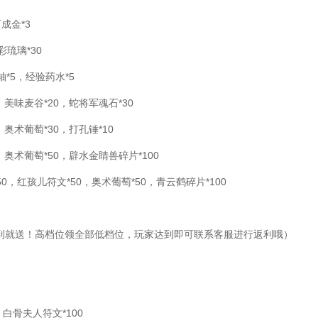
成金*3
彩琉璃*30
*5，经验药水*5
，美味麦谷*20，蛇将军魂石*30
，奥术葡萄*30，打孔锤*10
，奥术葡萄*50，辟水金睛兽碎片*100
50，红孩儿符文*50，奥术葡萄*50，青云鹤碎片*100
达到就送！高档位领全部低档位，玩家达到即可联系客服进行返利哦）
白骨夫人符文*100