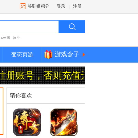
签到赚积分
登录
注册
|
x三国
反斗
游戏盒子
变态页游
册账号，否则充值无返利！
充值返
猜你喜欢