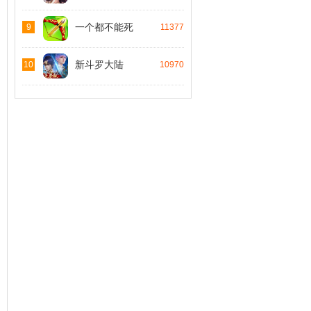
一个都不能死
9
11377
新斗罗大陆
10
10970