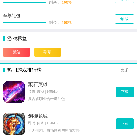
剩余：
100%
至尊礼包
领取
剩余：
100%
游戏标签
武侠
割草
热门游戏排行榜
更多+
顽石英雄
传奇·RPG | 140MB
下载
复古多职业合击送红包
剑御龙城
即时·传奇 | 134MB
下载
刀刀切割、自动挂机与热血攻沙