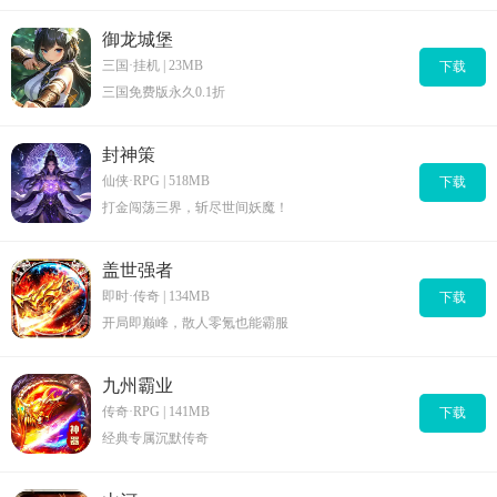
御龙城堡
三国·挂机 | 23MB
下载
三国免费版永久0.1折
封神策
仙侠·RPG | 518MB
下载
打金闯荡三界，斩尽世间妖魔！
盖世强者
即时·传奇 | 134MB
下载
开局即巅峰，散人零氪也能霸服
九州霸业
传奇·RPG | 141MB
下载
经典专属沉默传奇