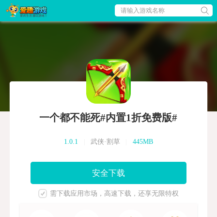
请输入游戏名称
一个都不能死#内置1折免费版#
1.0.1
|
武侠·割草
|
445MB
安全下载
需下载应用市场，高速下载，还享无限特权