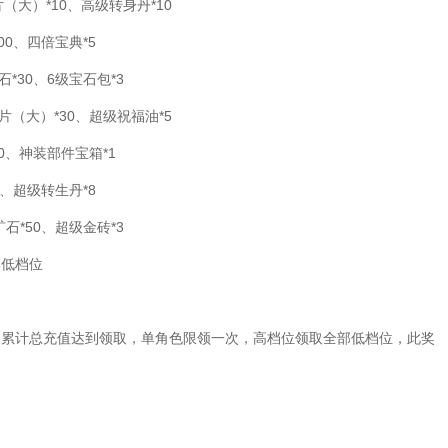
（大）*10、高级转身丹*10
00、四倍宝典*5
*30、6级宝石包*3
片（大）*30、超级祝福油*5
50、神装部件宝箱*1
0、超级转生丹*8
石*50、超级金砖*3
部低档位
间累计总充值达到领取，单角色限领一次，高档位领取全部低档位，此奖