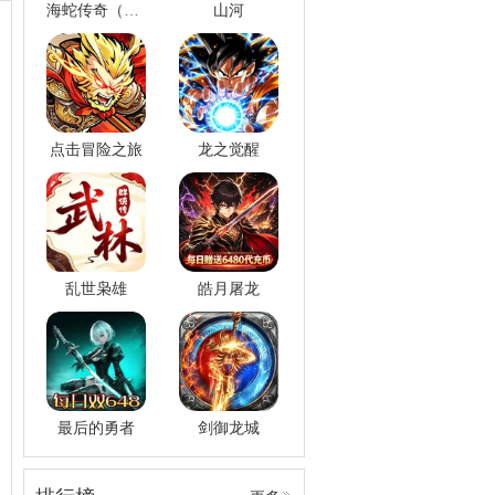
海蛇传奇（欢乐版）
山河
点击冒险之旅
龙之觉醒
乱世枭雄
皓月屠龙
最后的勇者
剑御龙城