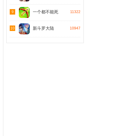
一个都不能死
9
11322
新斗罗大陆
10
10947