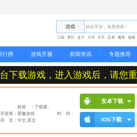
游戏
三国
梦幻
盒子
大话
天天
忍者
魔兽
地城
资讯
排行榜
游戏开服
新闻资讯
专题推荐
台下载游戏，进入游戏后，请您重
安卓下载
标签 ：
下载量：
开发商：
爱趣游戏
时 间：
IOS下载
语 言：
中文,英文