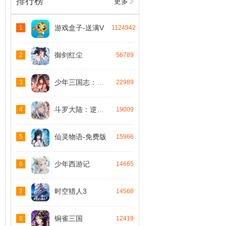
排行榜
更多
游戏盒子-送满V
1
1124942
御剑红尘
2
56789
少年三国志：零-免费版
3
22989
斗罗大陆：逆转时空
4
19009
仙灵物语-免费版
5
15966
少年西游记
6
14665
时空猎人3
7
14568
铜雀三国
8
12419