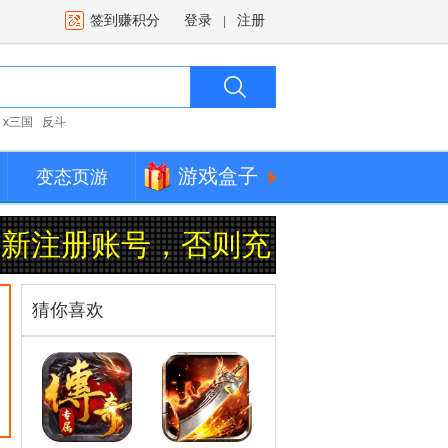
签到赚积分
登录
注册
|
x三国
反斗
游戏盒子
变态页游
新注册账号，否则充值无返利！
充
猜你喜欢