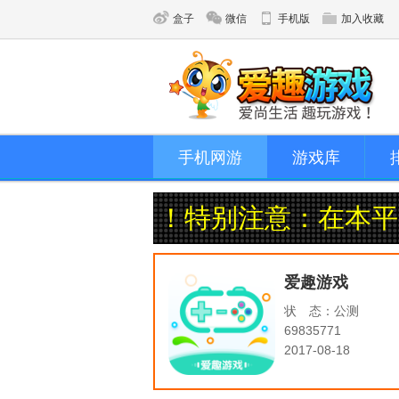
盒子
微信
手机版
加入收藏
手机网游
游戏库
27手游官网！特别注意：在本平
爱趣游戏
状 态：
公测
69835771
2017-08-18