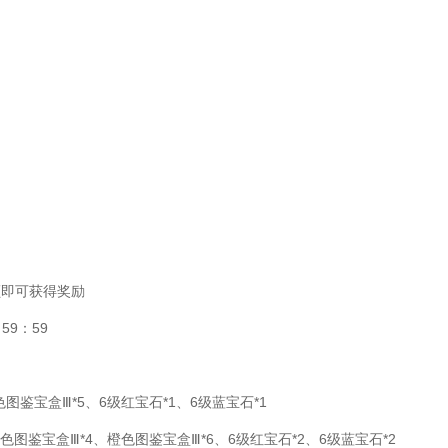
额即可获得奖励
59：59
图鉴宝盒Ⅲ*5、6级红宝石*1、6级蓝宝石*1
色图鉴宝盒Ⅲ*4、橙色图鉴宝盒Ⅲ*6、6级红宝石*2、6级蓝宝石*2