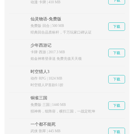
下载
动漫·卡牌 | 410 MB
仙灵物语-免费版
免费版·回合 | 500 MB
下载
经典回合品质标杆，千万玩家口碑认证
少年西游记
卡牌·西游 | 2017.3 MB
下载
焰金神将登录送 免费充值天天领
时空猎人3
动作·RPG | 1024 MB
下载
时空猎人IP首款0.1折
铜雀三国
免费版·三国 | 1440 MB
下载
招神将，组阵容，横扫三国，一战定乾坤
一个都不能死
武侠·割草 | 445 MB
下载