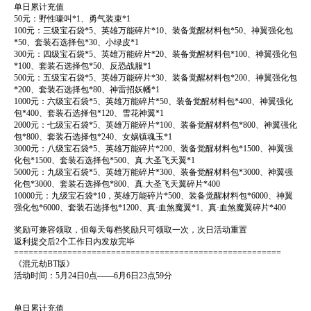
单日累计充值
50元：野性嚎叫*1、勇气装束*1
100元：三级宝石袋*5、英雄万能碎片*10、装备觉醒材料包*50、神翼强化包
*50、套装石选择包*30、小绿皮*1
300元：四级宝石袋*5、英雄万能碎片*20、装备觉醒材料包*100、神翼强化包
*100、套装石选择包*50、反恐战服*1
500元：五级宝石袋*5、英雄万能碎片*30、装备觉醒材料包*200、神翼强化包
*200、套装石选择包*80、神雷招妖幡*1
1000元：六级宝石袋*5、英雄万能碎片*50、装备觉醒材料包*400、神翼强化
包*400、套装石选择包*120、雪花神翼*1
2000元：七级宝石袋*5、英雄万能碎片*100、装备觉醒材料包*800、神翼强化
包*800、套装石选择包*240、女娲镇魂玉*1
3000元：八级宝石袋*5、英雄万能碎片*200、装备觉醒材料包*1500、神翼强
化包*1500、套装石选择包*500、真.大圣飞天翼*1
5000元：九级宝石袋*5、英雄万能碎片*300、装备觉醒材料包*3000、神翼强
化包*3000、套装石选择包*800、真.大圣飞天翼碎片*400
10000元：九级宝石袋*10，英雄万能碎片*500、装备觉醒材料包*6000、神翼
强化包*6000、套装石选择包*1200、真·血煞魔翼*1、真·血煞魔翼碎片*400
奖励可兼容领取，但每天每档奖励只可领取一次，次日活动重置
返利提交后2个工作日内发放完毕
=======================================================
《混元劫BT版》
活动时间：5月24日0点——6月6日23点59分
单日累计充值