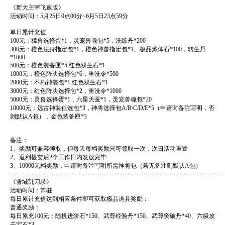
《新大主宰飞速版》
活动时间：5月25日0点00分~6月5日23点59分
单日累计充值
100元：猛兽选择蛋*1，灵宠兽魂包*5，洗练丹*200
300元：橙色法身指定包*1，橙色神兽指定包*1、极品炼体石*100，转生丹
*1000
500元：橙色装备匣*5,红色双生石*1
1000元：橙色阵决选择包*6，重洗令*500
2000元：不朽神装包*1,红色双生石*1
3000元：红色阵决选择包*2，重洗令*1000
5000元：灵兽选择蛋*1，六星天蚕*1，灵宠兽魂包*20
10000元：远古神装任选包*3，神将选择包A/B/C/D/E*5（申请时备注写明，否
则默认A包），金色装备匣*3
备注：
1、奖励可兼容领取，但每天每档奖励只可领取一次，次日活动重置
2、返利提交后2个工作日内发放完毕
3、10000元档奖励，申请时备注写明所需神将包（若无备注则默认A包）
=============================================================
《雪域乱刀录》
活动时间：常驻
每日累计充值达到相应条件即可获取极品道具奖励：
普通奖励：
每日累充100元：随机进阶石*150、武尊经验丹*150、武尊突破丹*40、六级攻
击宝石*3