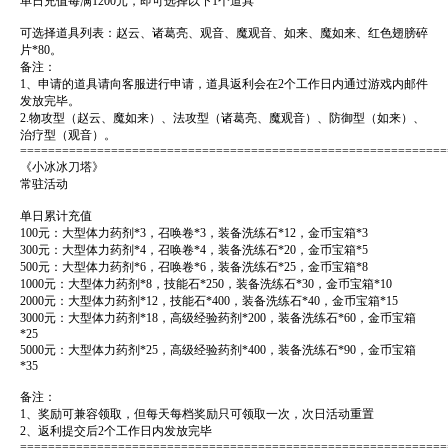
单日充值每满1200元，即可选择以下1个道具
可选择道具列表：赵云、诸葛亮、观音、魔观音、如来、魔如来、红色翅膀碎
片*80。
备注：
1、申请的道具请向客服进行申请，道具返利会在2个工作日内通过游戏内邮件
发放完毕。
2.物攻型（赵云、魔如来）、法攻型（诸葛亮、魔观音）、防御型（如来）、
治疗型（观音）。
=============================================================
《小冰冰刀塔》
常驻活动
单日累计充值
100元：大型体力药剂*3，召唤卷*3，装备洗练石*12，金币宝箱*3
300元：大型体力药剂*4，召唤卷*4，装备洗练石*20，金币宝箱*5
500元：大型体力药剂*6，召唤卷*6，装备洗练石*25，金币宝箱*8
1000元：大型体力药剂*8，技能石*250，装备洗练石*30，金币宝箱*10
2000元：大型体力药剂*12，技能石*400，装备洗练石*40，金币宝箱*15
3000元：大型体力药剂*18，高级经验药剂*200，装备洗练石*60，金币宝箱
*25
5000元：大型体力药剂*25，高级经验药剂*400，装备洗练石*90，金币宝箱
*35
备注：
1、奖励可兼容领取，但每天每档奖励只可领取一次，次日活动重置
2、返利提交后2个工作日内发放完毕
=============================================================