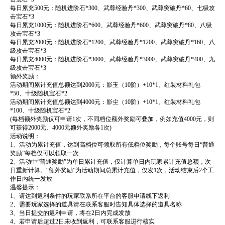
每日累充500元：随机进阶石*300、武尊经验丹*300、武尊突破丹*60、七级攻
击宝石*3
每日累充1000元：随机进阶石*600、武尊经验丹*600、武尊突破丹*80、八级
攻击宝石*3
每日累充2000元：随机进阶石*1200、武尊经验丹*1200、武尊突破丹*160、八
级攻击宝石*3
每日累充4000元：随机进阶石*3000、武尊经验丹*3000、武尊突破丹*400、九
级攻击宝石*3
额外奖励：
活动期间累计充值总额达到2000元：影玉（10阶）+10*1、红装材料礼包
*50、十级随机宝石*2
活动期间累计充值总额达到4000元：影尘（10阶）+10*1、红装材料礼包
*100、十级随机宝石*2
(每档额外奖励仅可申请1次，不同档位额外奖励可叠加，例如充值4000元，则
可获得2000元、4000元额外奖励各1次)
活动说明：
1、活动为累计充值，达到高档位可领取所有低档位奖励，每个账号每日“普通
奖励”每档仅可以领取一次
2、活动中“普通奖励”为单日累计充值，仅计算单日内玩家累计充值总额，次
日重新计算。“额外奖励”为活动期间总累计充值，仅发1次，活动结束后2个工
作日内统一发放
温馨提示：
1、请达到返利条件的玩家联系所在平台的客服申请线下返利
2、需要玩家选择的道具请在联系客服时告知具体选择的道具名称
3、当日提交的返利申请，将在2日内完成发放
4、若申请后超过2日未收到返利，可联系客服进行核实