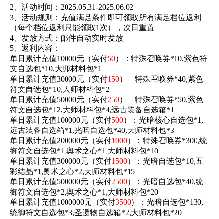
2、活动时间：2025.05.31-2025.06.02
3、活动规则：充值满足条件即可领取所有满足档位返利
（每个档位返利只能领取1次），次日重置
4、发放方式：邮件自动实时发放
5、返利内容：
单日累计充值
10000元（实付
50
）：特殊召唤券
*10,紫色符
文自选包*10,大师材料包*1
单日累计充值
30000元（实付
150
）：特殊召唤券
*40,紫色
符文自选包*10,大师材料包*2
单日累计充值
50000元（实付
250
）：特殊召唤券
*50,紫色
符文自选包*12,大师材料包*4,远古装备自选箱*1
单日累计充值
100000元（实付
500
）：光暗核心自选包
*1,
远古装备自选箱*1,光暗自选包*40,大师材料包*3
单日累计充值
200000元（实付
1000
）：特殊召唤券
*300,统
御符文自选包*1,奥术之心*1,大师材料包*10
单日累计充值
300000元（实付
1500
）：光暗自选包
*10,五
彩结晶*1,奥术之心*2,大师材料包*15
单日累计充值
500000元（实付
2500
）：光暗自选包
*40,统
御符文自选包*2,奥术之心*1,大师材料包*20
单日累计充值
1000000元（实付
3500
）：光暗自选包
*130,
统御符文自选包*3,圣遗物自选箱*2,大师材料包*20