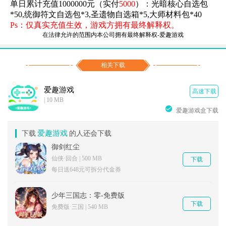
单日累计充值
1000000元（实付
5000
）：光暗核心自选包
*50,统御符文自选包*3,圣遗物自选箱*5,大师材料包*40
Ps：仅真实充值生效，游戏方拥有最终解释权。
在法律允许的范围内本公司拥有最终解释权-爱趣游戏
相关下载
爱趣游戏
高速下载
| 10 MB
爱趣游戏盒下载
爱趣游戏
下载
的人还会下载
御剑红尘
仙侠·回合 | 500 MB
下载
每日送648元可拆分代金券
少年三国志：零-免费版
下载
免费版·三国 | 540 MB