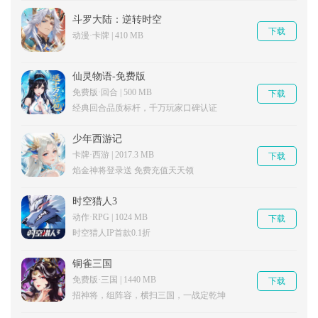
斗罗大陆：逆转时空
下载
动漫·卡牌 | 410 MB
仙灵物语-免费版
免费版·回合 | 500 MB
下载
经典回合品质标杆，千万玩家口碑认证
少年西游记
卡牌·西游 | 2017.3 MB
下载
焰金神将登录送 免费充值天天领
时空猎人3
动作·RPG | 1024 MB
下载
时空猎人IP首款0.1折
铜雀三国
免费版·三国 | 1440 MB
下载
招神将，组阵容，横扫三国，一战定乾坤