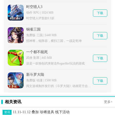
时空猎人3
动作·RPG | 1024 MB
下载
时空猎人IP首款0.1折
铜雀三国
免费版·三国 | 1440 MB
下载
招神将，组阵容，横扫三国，一战定乾坤
一个都不能死
武侠·割草 | 445 MB
下载
这是一款独创武侠射击Roguelike玩法的游戏
新斗罗大陆
免费版·动漫 | 1500 MB
下载
阅文游戏制作发行的《斗罗大陆》动画官方合作手游
相关资讯
更多+
11.11-11.12 叠加 珍稀道具 线下活动
资讯