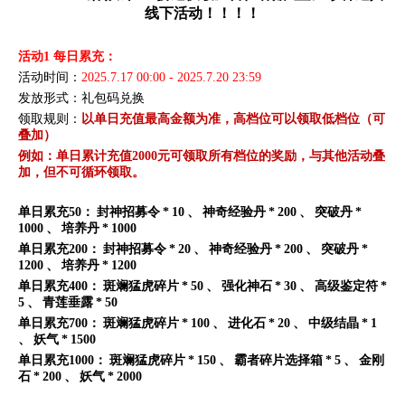
线下活动！！！
！
活
动
1
每日累充：
活动时间：
20
25
.
7
.
17
00:00
-
20
25
.
7
.
20
23:59
发放形式：
礼包码兑换
领取规则：
以单日充值最高金额为准，高档位可以领取低档位（可
叠加）
例如：单日累计充值
2
0
0
0元可领取所有档位的奖励，
与其他活动叠
加，但不可循环领取。
单日累充
50
：
封神招募令
*
10
、
神奇经验丹
*
200
、
突破丹
*
1000
、
培养丹
*
1000
单日累充
200
：
封神招募令
*
20
、
神奇经验丹
*
200
、
突破丹
*
1200
、
培养丹
*
1200
单日累充
400
：
斑斓猛虎碎片
*
50
、
强化神石
*
30
、
高级鉴定符
*
5
、
青莲垂露
*
50
单日累充
700
：
斑斓猛虎碎片
*
100
、
进化石
*
20
、
中级结晶
*
1
、
妖气
*
1500
单日累充
1
000：
斑斓猛虎碎片
*
150
、
霸者碎片选择箱
*
5
、
金刚
石
*
200
、
妖气
*
2000