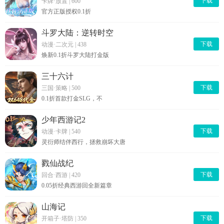
下载
卡牌·放置
|
600
官方正版授权0.1折
斗罗大陆：逆转时空
下载
动漫·二次元
|
438
焕新0.1折斗罗大陆打金版
三十六计
下载
三国·策略
|
500
0.1折首款打金SLG，不
少年西游记2
下载
动漫·卡牌
|
540
灵衍师结伴西行，拯救崩坏大唐
戮仙战纪
下载
回合·西游
|
420
0.05折经典西游回全新篇章
山海记
下载
开箱子·塔防
|
350